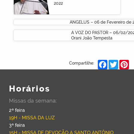
2022
ANGELUS – 06 de Fevereiro de 
A VOZ DO PASTOR – 06/02/202
Orani João Tempesta
Facebook
Twitter
Pi
Compartilhe:
Horários
Missas da semana:
2ª feira
19H - MISSA DA LUZ
3ª feira
15H - MISSA DE DEVOÇÃO A SANTO ANTÔNIO