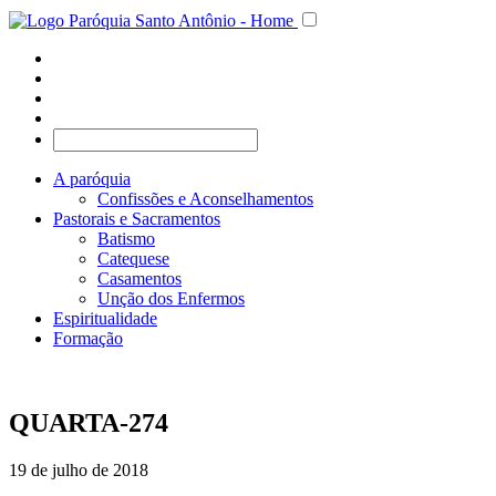
A paróquia
Confissões e Aconselhamentos
Pastorais e Sacramentos
Batismo
Catequese
Casamentos
Unção dos Enfermos
Espiritualidade
Formação
QUARTA-274
19 de julho de 2018