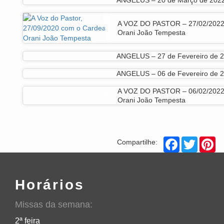
A VOZ DO PASTOR – 27/02/2022
Orani João Tempesta
ANGELUS – 27 de Fevereiro de 
ANGELUS – 06 de Fevereiro de 
A VOZ DO PASTOR – 06/02/2022
Orani João Tempesta
Facebook
Twitter
Pi
Compartilhe:
Horários
Missas da semana:
2ª feira