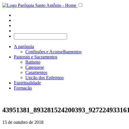
A paróquia
Confissões e Aconselhamentos
Pastorais e Sacramentos
Batismo
Catequese
Casamentos
Unção dos Enfermos
Espiritualidade
Formação
43951381_893281524200393_92722493316
15 de outubro de 2018