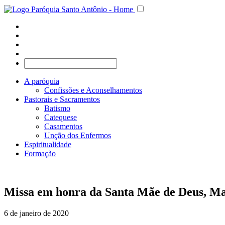
A paróquia
Confissões e Aconselhamentos
Pastorais e Sacramentos
Batismo
Catequese
Casamentos
Unção dos Enfermos
Espiritualidade
Formação
Missa em honra da Santa Mãe de Deus, Ma
6 de janeiro de 2020