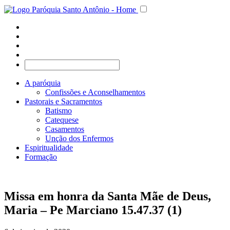
A paróquia
Confissões e Aconselhamentos
Pastorais e Sacramentos
Batismo
Catequese
Casamentos
Unção dos Enfermos
Espiritualidade
Formação
Missa em honra da Santa Mãe de Deus,
Maria – Pe Marciano 15.47.37 (1)