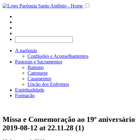
A paróquia
Confissões e Aconselhamentos
Pastorais e Sacramentos
Batismo
Catequese
Casamentos
Unção dos Enfermos
Espiritualidade
Formação
Missa e Comemoração ao 19º aniversário
2019-08-12 at 22.11.28 (1)