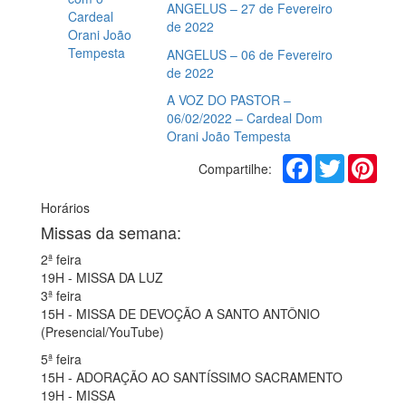
ANGELUS – 27 de Fevereiro
de 2022
ANGELUS – 06 de Fevereiro
de 2022
A VOZ DO PASTOR –
06/02/2022 – Cardeal Dom
Orani João Tempesta
Facebook
Twitter
Pinte
Compartilhe:
Horários
Missas da semana:
2ª feira
19H - MISSA DA LUZ
3ª feira
15H - MISSA DE DEVOÇÃO A SANTO ANTÔNIO
(Presencial/YouTube)
5ª feira
15H - ADORAÇÃO AO SANTÍSSIMO SACRAMENTO
19H - MISSA