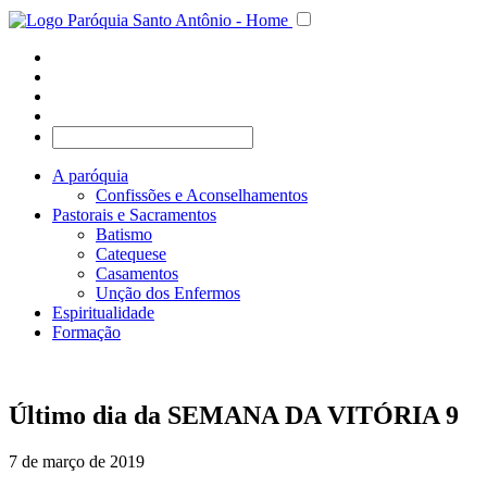
A paróquia
Confissões e Aconselhamentos
Pastorais e Sacramentos
Batismo
Catequese
Casamentos
Unção dos Enfermos
Espiritualidade
Formação
Último dia da SEMANA DA VITÓRIA 9
7 de março de 2019