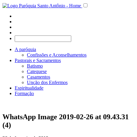
A paróquia
Confissões e Aconselhamentos
Pastorais e Sacramentos
Batismo
Catequese
Casamentos
Unção dos Enfermos
Espiritualidade
Formação
WhatsApp Image 2019-02-26 at 09.43.31
(4)