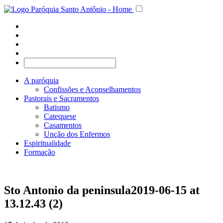
A paróquia
Confissões e Aconselhamentos
Pastorais e Sacramentos
Batismo
Catequese
Casamentos
Unção dos Enfermos
Espiritualidade
Formação
Sto Antonio da peninsula2019-06-15 at
13.12.43 (2)