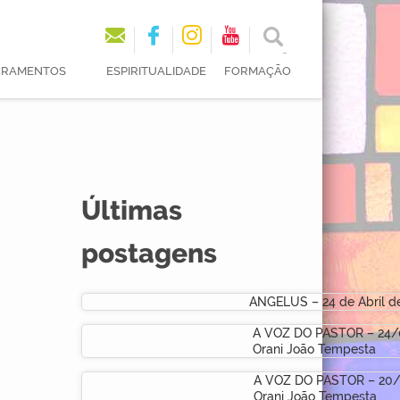
ACRAMENTOS
ESPIRITUALIDADE
FORMAÇÃO
Últimas
postagens
ANGELUS – 24 de Abril d
A VOZ DO PASTOR – 24/
Orani João Tempesta
A VOZ DO PASTOR – 20/
Orani João Tempesta