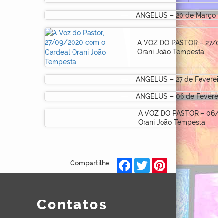
ANGELUS – 20 de Março 
A VOZ DO PASTOR – 27/
Orani João Tempesta
ANGELUS – 27 de Feverei
ANGELUS – 06 de Feverei
A VOZ DO PASTOR – 06/
Orani João Tempesta
Facebook
Twitter
Pinterest
Compartilhe:
Contatos