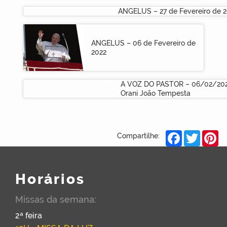
ANGELUS – 27 de Fevereiro de 
ANGELUS – 06 de Fevereiro de
2022
A VOZ DO PASTOR – 06/02/202
Orani João Tempesta
Facebook
Twitter
Pi
Compartilhe:
Horários
Missas da semana:
2ª feira