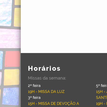
Horários
Missas da semana:
2ª feira
5ª fei
19H - MISSA DA LUZ
15H 
3ª feira
SANT
15H - MISSA DE DEVOÇÃO A
19H -