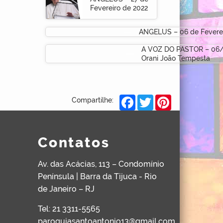
Fevereiro de 2022
ANGELUS – 06 de Feverei
A VOZ DO PASTOR – 06/
Orani João Tempesta
Facebook
Twitter
Pinterest
Compartilhe:
Contatos
Av. das Acácias, 113 – Condomínio
Península | Barra da Tijuca - Rio
de Janeiro – RJ
Tel: 21 3311-5565
paroquiasantoantonio13@gmail.com