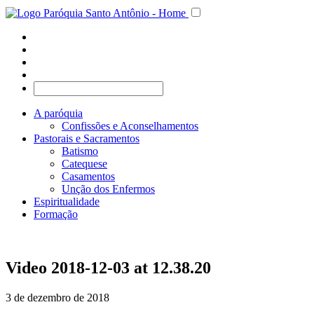
A paróquia
Confissões e Aconselhamentos
Pastorais e Sacramentos
Batismo
Catequese
Casamentos
Unção dos Enfermos
Espiritualidade
Formação
Video 2018-12-03 at 12.38.20
3 de dezembro de 2018