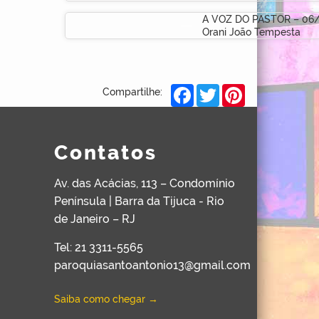
A VOZ DO PASTOR – 06/
Orani João Tempesta
Facebook
Twitter
Pinterest
Compartilhe:
Contatos
Av. das Acácias, 113 – Condomínio
Península | Barra da Tijuca - Rio
de Janeiro – RJ
Tel: 21 3311-5565
paroquiasantoantonio13@gmail.com
Saiba como chegar →