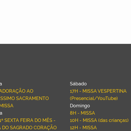
ra
Sábado
- ADORAÇÃO AO
17H - MISSA VESPERTINA
ÍSSIMO SACRAMENTO
(Presencial/YouTube)
 MISSA
Domingo
ra
8H - MISSA
 1ª SEXTA FEIRA DO MÊS -
10H - MISSA (das crianças)
A DO SAGRADO CORAÇÃO
12H - MISSA