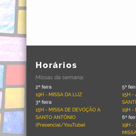
Horários
Missas da semana:
2ª feira
5ª fei
19H - MISSA DA LUZ
15H 
3ª feira
SANT
15H - MISSA DE DEVOÇÃO A
19H -
SANTO ANTÔNIO
6ª fei
(Presencial/YouTube)
19H -
MISS