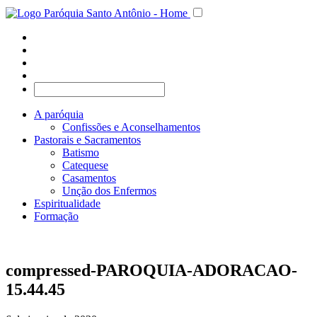
A paróquia
Confissões e Aconselhamentos
Pastorais e Sacramentos
Batismo
Catequese
Casamentos
Unção dos Enfermos
Espiritualidade
Formação
compressed-PAROQUIA-ADORACAO-
15.44.45