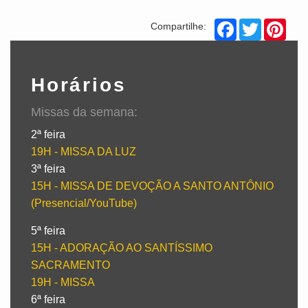
Facebook
Twitter
Pinte
Compartilhe:
Horários
Missas da semana:
2ª feira
19H - MISSA DA LUZ
3ª feira
15H - MISSA DE DEVOÇÃO A SANTO ANTÔNIO
(Presencial/YouTube)
5ª feira
15H - ADORAÇÃO AO SANTÍSSIMO
SACRAMENTO
19H - MISSA
6ª feira