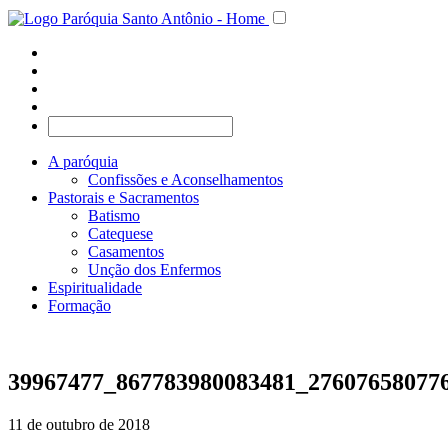
A paróquia
Confissões e Aconselhamentos
Pastorais e Sacramentos
Batismo
Catequese
Casamentos
Unção dos Enfermos
Espiritualidade
Formação
39967477_867783980083481_27607658077
11 de outubro de 2018