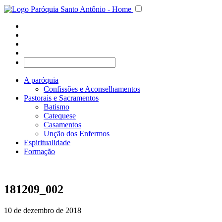
A paróquia
Confissões e Aconselhamentos
Pastorais e Sacramentos
Batismo
Catequese
Casamentos
Unção dos Enfermos
Espiritualidade
Formação
181209_002
10 de dezembro de 2018