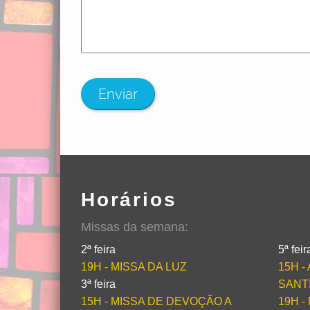
Enviar
Horários
Missas da semana:
2ª feira
5ª feir
19H - MISSA DA LUZ
15H 
3ª feira
SANT
15H - MISSA DE DEVOÇÃO A
19H -