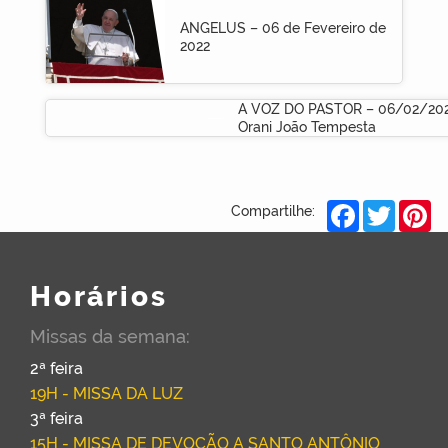
ANGELUS – 06 de Fevereiro de
2022
A VOZ DO PASTOR – 06/02/202
Orani João Tempesta
Facebook
Twitter
Pi
Compartilhe:
Horários
Missas da semana:
2ª feira
19H - MISSA DA LUZ
3ª feira
15H - MISSA DE DEVOÇÃO A SANTO ANTÔNIO