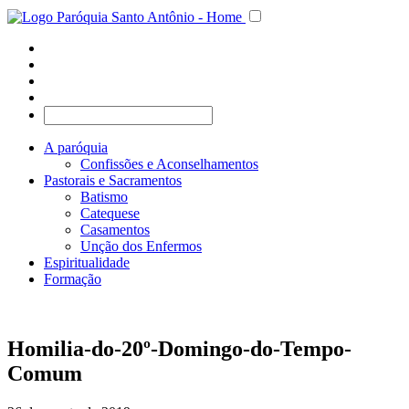
A paróquia
Confissões e Aconselhamentos
Pastorais e Sacramentos
Batismo
Catequese
Casamentos
Unção dos Enfermos
Espiritualidade
Formação
Homilia-do-20º-Domingo-do-Tempo-
Comum