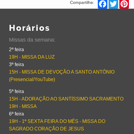
Facebook
Twitter
Pi
Compartilhe:
Horários
Missas da semana:
2ª feira
19H - MISSA DA LUZ
3ª feira
15H - MISSA DE DEVOÇÃO A SANTO ANTÔNIO
(Presencial/YouTube)
5ª feira
15H - ADORAÇÃO AO SANTÍSSIMO SACRAMENTO
19H - MISSA
6ª feira
19H - 1ª SEXTA FEIRA DO MÊS - MISSA DO
SAGRADO CORAÇÃO DE JESUS