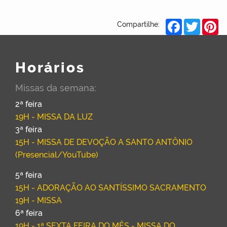
Facebook
Twitter
Pi
Compartilhe:
Horários
Missas da semana:
2ª feira
19H - MISSA DA LUZ
3ª feira
15H - MISSA DE DEVOÇÃO A SANTO ANTÔNIO
(Presencial/YouTube)
5ª feira
15H - ADORAÇÃO AO SANTÍSSIMO SACRAMENTO
19H - MISSA
6ª feira
19H - 1ª SEXTA FEIRA DO MÊS - MISSA DO