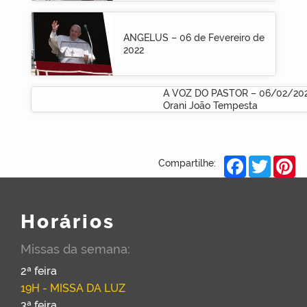
ANGELUS – 06 de Fevereiro de
2022
A VOZ DO PASTOR – 06/02/202
Orani João Tempesta
Facebook
Twitter
Pi
Compartilhe:
Horários
Missas da semana:
2ª feira
19H - MISSA DA LUZ
3ª feira