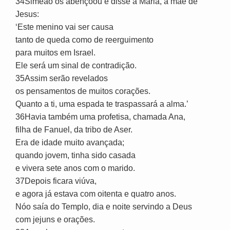
34Simeão os abençoou e disse a Maria, a mãe de
Jesus:
‘Este menino vai ser causa
tanto de queda como de reerguimento
para muitos em Israel.
Ele será um sinal de contradição.
35Assim serão revelados
os pensamentos de muitos corações.
Quanto a ti, uma espada te traspassará a alma.’
36Havia também uma profetisa, chamada Ana,
filha de Fanuel, da tribo de Aser.
Era de idade muito avançada;
quando jovem, tinha sido casada
e vivera sete anos com o marido.
37Depois ficara viúva,
e agora já estava com oitenta e quatro anos.
Nóo saía do Templo, dia e noite servindo a Deus
com jejuns e orações.