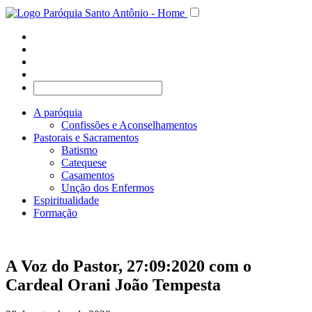
A paróquia
Confissões e Aconselhamentos
Pastorais e Sacramentos
Batismo
Catequese
Casamentos
Unção dos Enfermos
Espiritualidade
Formação
A Voz do Pastor, 27:09:2020 com o
Cardeal Orani João Tempesta