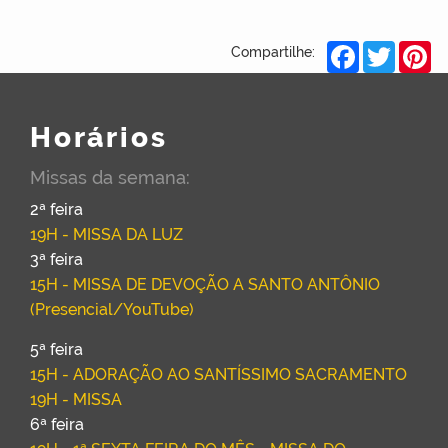
Facebook
Twitter
Pi
Compartilhe:
Horários
Missas da semana:
2ª feira
19H - MISSA DA LUZ
3ª feira
15H - MISSA DE DEVOÇÃO A SANTO ANTÔNIO
(Presencial/YouTube)
5ª feira
15H - ADORAÇÃO AO SANTÍSSIMO SACRAMENTO
19H - MISSA
6ª feira