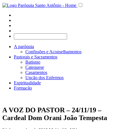
A paróquia
Confissões e Aconselhamentos
Pastorais e Sacramentos
Batismo
Catequese
Casamentos
Unção dos Enfermos
Espiritualidade
Formação
A VOZ DO PASTOR – 24/11/19 –
Cardeal Dom Orani João Tempesta