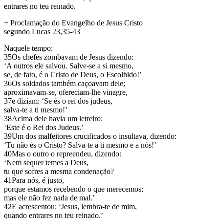
entrares no teu reinado.
+ Proclamação do Evangelho de Jesus Cristo
segundo Lucas 23,35-43
Naquele tempo:
35Os chefes zombavam de Jesus dizendo:
‘A outros ele salvou. Salve-se a si mesmo,
se, de fato, é o Cristo de Deus, o Escolhido!’
36Os soldados também caçoavam dele;
aproximavam-se, ofereciam-lhe vinagre,
37e diziam: ‘Se és o rei dos judeus,
salva-te a ti mesmo!’
38Acima dele havia um letreiro:
‘Este é o Rei dos Judeus.’
39Um dos malfeitores crucificados o insultava, dizendo:
‘Tu não és o Cristo? Salva-te a ti mesmo e a nós!’
40Mas o outro o repreendeu, dizendo:
‘Nem sequer temes a Deus,
tu que sofres a mesma condenação?
41Para nós, é justo,
porque estamos recebendo o que merecemos;
mas ele não fez nada de mal.’
42E acrescentou: ‘Jesus, lembra-te de mim,
quando entrares no teu reinado.’