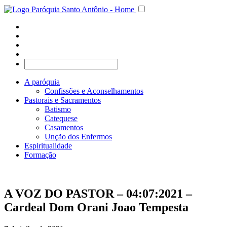
A paróquia
Confissões e Aconselhamentos
Pastorais e Sacramentos
Batismo
Catequese
Casamentos
Unção dos Enfermos
Espiritualidade
Formação
A VOZ DO PASTOR – 04:07:2021 –
Cardeal Dom Orani Joao Tempesta