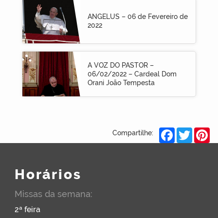
ANGELUS – 06 de Fevereiro de
2022
A VOZ DO PASTOR –
06/02/2022 – Cardeal Dom
Orani João Tempesta
Facebook
Twitter
Pi
Compartilhe:
Horários
Missas da semana:
2ª feira