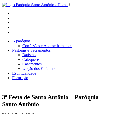
A paróquia
Confissões e Aconselhamentos
Pastorais e Sacramentos
Batismo
Catequese
Casamentos
Unção dos Enfermos
Espiritualidade
Formação
3ª Festa de Santo Antônio – Paróquia
Santo Antônio