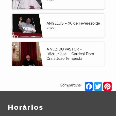
ANGELUS – 06 de Fevereiro de
2022
A VOZ DO PASTOR –
06/02/2022 – Cardeal Dom
Orani João Tempesta
Facebook
Twitter
Pi
Compartilhe:
Horários