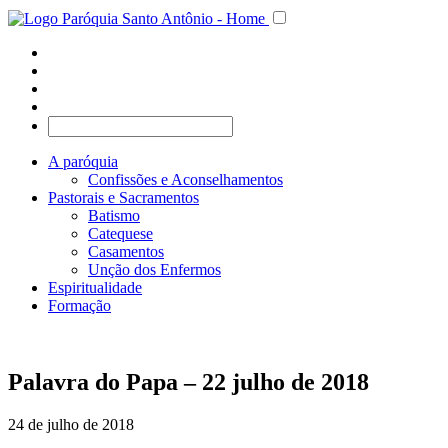
A paróquia
Confissões e Aconselhamentos
Pastorais e Sacramentos
Batismo
Catequese
Casamentos
Unção dos Enfermos
Espiritualidade
Formação
Palavra do Papa – 22 julho de 2018
24 de julho de 2018