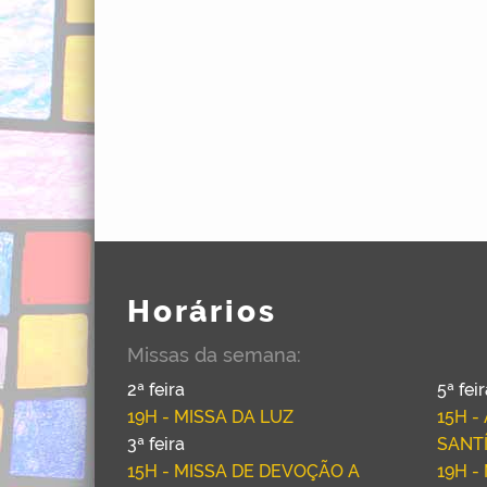
Horários
Missas da semana:
2ª feira
5ª fei
19H - MISSA DA LUZ
15H 
3ª feira
SANT
15H - MISSA DE DEVOÇÃO A
19H -