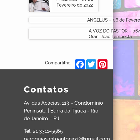
Fevereiro de 2022
ANGELUS – 06 de Feverei
A VOZ DO PASTOR – 06/
Orani João Tempesta
Facebook
Twitter
Pinterest
Compartilhe:
Contatos
Av. das Acácias, 113 – Condomínio
Península | Barra da Tijuca - Rio
de Janeiro – RJ
Tel: 21 3311-5565
paroquiasantoantonio13@gmail.com