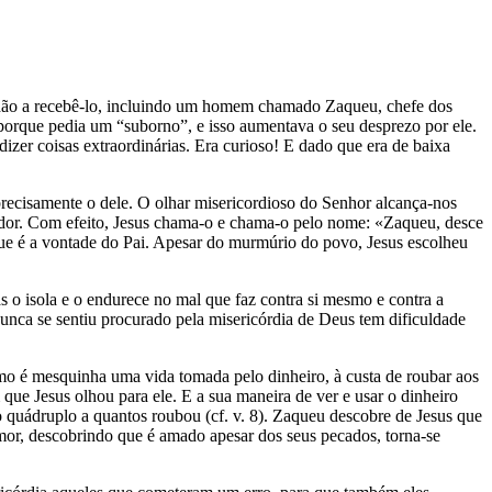
idão a recebê-lo, incluindo um homem chamado Zaqueu, chefe dos
orque pedia um “suborno”, e isso aumentava o seu desprezo por ele.
izer coisas extraordinárias. Era curioso! E dado que era de baixa
precisamente o dele. O olhar misericordioso do Senhor alcança-nos
dor. Com efeito, Jesus chama-o e chama-o pelo nome: «Zaqueu, desce
que é a vontade do Pai. Apesar do murmúrio do povo, Jesus escolheu
o isola e o endurece no mal que faz contra si mesmo e contra a
nca se sentiu procurado pela misericórdia de Deus tem dificuldade
o é mesquinha uma vida tomada pelo dinheiro, à custa de roubar aos
que Jesus olhou para ele. E a sua maneira de ver e usar o dinheiro
o quádruplo a quantos roubou (cf. v. 8). Zaqueu descobre de Jesus que
Amor, descobrindo que é amado apesar dos seus pecados, torna-se