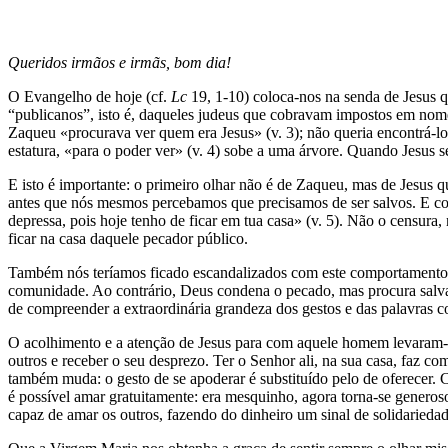
Queridos irmãos e irmãs, bom dia!
O Evangelho de hoje (cf.
Lc
19, 1-10) coloca-nos na senda de Jesus 
“publicanos”, isto é, daqueles judeus que cobravam impostos em nom
Zaqueu «procurava ver quem era Jesus» (v. 3); não queria encontrá-lo
estatura, «para o poder ver» (v. 4) sobe a uma árvore. Quando Jesus se
E isto é importante: o primeiro olhar não é de Zaqueu, mas de Jesus 
antes que nós mesmos percebamos que precisamos de ser salvos. E c
depressa, pois hoje tenho de ficar em tua casa» (v. 5). Não o censura
ficar na casa daquele pecador público.
Também nós teríamos ficado escandalizados com este comportamento d
comunidade. Ao contrário, Deus condena o pecado, mas procura salvar
de compreender a extraordinária grandeza dos gestos e das palavras 
O acolhimento e a atenção de Jesus para com aquele homem levaram-n
outros e receber o seu desprezo. Ter o Senhor ali, na sua casa, faz c
também muda: o gesto de se apoderar é substituído pelo de oferecer. 
é possível amar gratuitamente: era mesquinho, agora torna-se generos
capaz de amar os outros, fazendo do dinheiro um sinal de solidaried