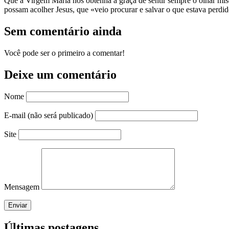
Que a Virgem Maria nos obtenha a graça de sentir sempre o olhar mis
possam acolher Jesus, que «veio procurar e salvar o que estava perdid
Sem comentário ainda
Você pode ser o primeiro a comentar!
Deixe um comentário
Nome
E-mail (não será publicado)
Site
Mensagem
Enviar
Últimas postagens