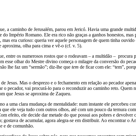
que, a caminho de Jerusalém, parou em Jericó. Havia uma grande mult
e do Império Romano. Ele era rico não graças a ganhos honestos, mas p
, mas era curioso: queria ver aquele personagem de quem tinha ouvido d
 aproxima, olha para cima e vê-o (cf. v. 5).
que, entre os numerosos rostos que o rodeavam – a multidão – procura 
om esse olhar do Mestre divino começa o milagre da conversão do peca
, não lhe faz um “sermão”; diz-lhe que
tem
de ficar com ele: “tem”, por
e Jesus. Mas o desprezo e o fechamento em relação ao pecador apenas 
 o pecador, vai procurá-lo para o reconduzir ao caminho reto. Quem nu
com que Jesus se aproxima de Zaqueu.
o a uma clara mudança de mentalidade: num instante ele percebeu com
om que ele veja tudo com outros olhos, até com um pouco da ternura com 
Com efeito, ele decide dar metade do que possui aos pobres e devolver 
o; gostava de acumular, agora alegra-se em distribuir. Ao encontrar o 
ade e de comunhão.