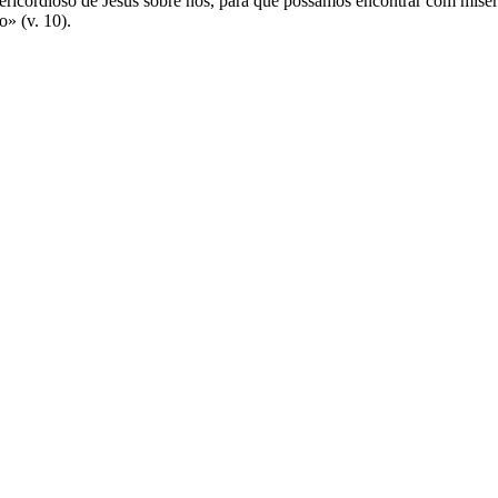
ericordioso de Jesus sobre nós, para que possamos encontrar com mise
o» (v. 10).