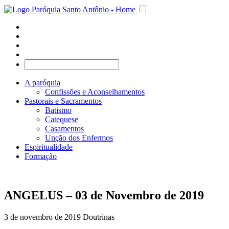
A paróquia
Confissões e Aconselhamentos
Pastorais e Sacramentos
Batismo
Catequese
Casamentos
Unção dos Enfermos
Espiritualidade
Formação
ANGELUS – 03 de Novembro de 2019
3 de novembro de 2019
Doutrinas