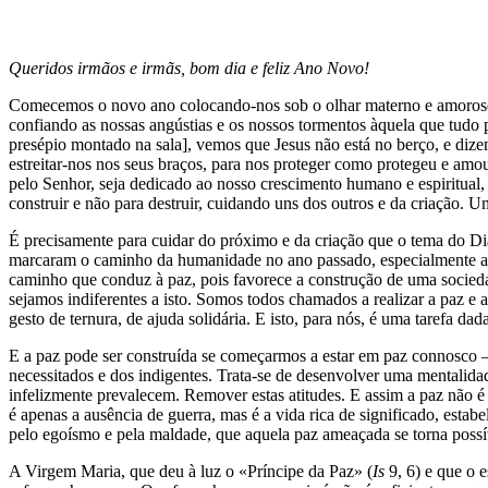
Queridos irmãos e irmãs, bom dia e feliz Ano Novo!
Comecemos o novo ano colocando-nos sob o olhar materno e amoroso 
confiando as nossas angústias e os nossos tormentos àquela que tudo 
presépio montado na sala], vemos que Jesus não está no berço, e di
estreitar-nos nos seus braços, para nos proteger como protegeu e amo
pelo Senhor, seja dedicado ao nosso crescimento humano e espiritual
construir e não para destruir, cuidando uns dos outros e da criação. 
É precisamente para cuidar do próximo e da criação que o tema do D
marcaram o caminho da humanidade no ano passado, especialmente a pa
caminho que conduz à paz, pois favorece a construção de uma socieda
sejamos indiferentes a isto. Somos todos chamados a realizar a paz e
gesto de ternura, de ajuda solidária. E isto, para nós, é uma tarefa da
E a paz pode ser construída se começarmos a estar em paz connosco 
necessitados e dos indigentes. Trata-se de desenvolver uma mentalidade
infelizmente prevalecem. Remover estas atitudes. E assim a paz não é
é apenas a ausência de guerra, mas é a vida rica de significado, estab
pelo egoísmo e pela maldade, que aquela paz ameaçada se torna possív
A Virgem Maria, que deu à luz o «Príncipe da Paz» (
Is
9, 6) e que o 