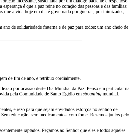
ração incessante, sustentada por um diálogo paciente e respeitoso,
a esperança é que a paz reine no coração das pessoas e das famílias;
s que a vida hoje em dia é governada por guerras, por inimizades,
m ano de solidariedade fraterna e de paz para todos; um ano cheio de
em de fim de ano, e retribuo cordialmente.
flexão por ocasião deste Dia Mundial da Paz. Penso em particular na
romovida pela Comunidade de Santo Egídio em
streaming
mundial.
centes, e rezo para que sejam envidados esforços no sentido de
en! Sem educação, sem medicamentos, com fome. Rezemos juntos pelo
ecentemente raptados. Peçamos ao Senhor que eles e todos aqueles