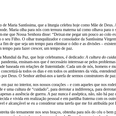
de Maria Santíssima, que a liturgia celebra hoje como Mãe de Deus. 
pode. Maria olha para nós com ternura materna tal como olhava para o s
zem-me que Nossa Senhora disse: “Deixai-me pegar um pouco ao colo es
u o seu Filho. O olhar tranquilizador e consolador da Santíssima Virge
, a fim de que seja um tempo para eliminar o ódio e as divisões – exis
Um tempo para fazer crescer, um tempo de paz.
ia Mundial da Paz, que hoje celebramos, é dedicado:
A cultura do cuid
ndemia, ensinam-nos que é necessário interessar-se pelos problemas dos
de baseada em relações de fraternidade. Cada um de nós, homens e mul
 a concretizá-la todos os dias e em todos os ambientes da vida, estende
da por Deus. O Senhor atribui-nos a tarefa de sermos construtores de paz
– em paz no interior, nos nossos corações – e com aqueles que nos ro
 e uma cultura de “cuidado”, para derrotar a indiferença, para derrotar o
 apenas a ausência de guerra. A paz nunca é asséptica, não, não há paz
elecida e vivida em realização pessoal e em partilha fraterna com os ou
el e alcançável se eu a considerar uma tarefa que me foi atribuída por
estreita tão ternamente nos seus braços, obtenha para nós do céu o bem