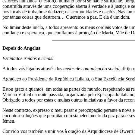
esforços humanos. O esforço humano por si só não é suficiente, porq
construída através de uma cooperação aberta à verdade e à justiça e s
nos locais de trabalho e de lazer; nas comunidades e nações. Nas fam
por tantas coisas que destroem… Queremos a paz. E ela é um dom.
No limiar deste início, a todos apresento os meus cordiais votos de u
confiança e esperança, que confiamos à proteção de Maria, Mãe de D
Depois do Angelus
Estimados irmãos e irmãs!
A todos vós ligados através dos
meios de comunicação social
, dirijo
Agradeço ao Presidente da República Italiana, o Sua Excelência Sergi
Estou grato a quantos, em todas as partes do mundo, respeitando as 
Marcha Virtual da noite passada, organizada pelo Episcopado italia
Obrigado a todos por estas e muitas outras iniciativas a favor da reco
Neste contexto, expresso o meu pesar e preocupação perante a nova es
encontrar soluções que permitam o restabelecimento da paz para ess
Iémen.
Convido-vos também a unir-vos à oração da Arquidiocese de Owerri n