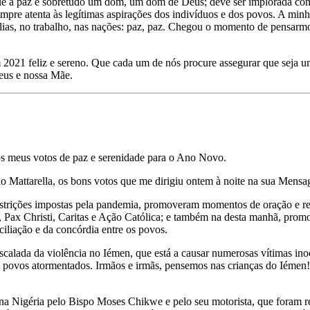
ue a paz é sobretudo um dom, um dom de Deus; deve ser implorada com o
empre atenta às legítimas aspirações dos indivíduos e dos povos. A minh
ílias, no trabalho, nas nações: paz, paz. Chegou o momento de pensarmo
m 2021 feliz e sereno. Que cada um de nós procure assegurar que seja u
eus e nossa Mãe.
 os meus votos de paz e serenidade para o Ano Novo.
o Mattarella, os bons votos que me dirigiu ontem à noite na sua Mensag
restrições impostas pela pandemia, promoveram momentos de oração e re
no, Pax Christi, Caritas e Ação Católica; e também na desta manhã, p
nciliação e da concórdia entre os povos.
calada da violência no Iémen, que está a causar numerosas vítimas ino
es povos atormentados. Irmãos e irmãs, pensemos nas crianças do Iém
a Nigéria pelo Bispo Moses Chikwe e pelo seu motorista, que foram r