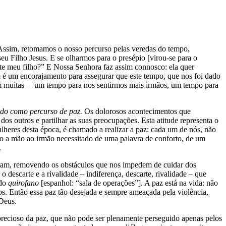
Assim, retomamos o nosso percurso pelas veredas do tempo,
eu Filho Jesus. E se olharmos para o presépio [virou-se para o
te meu filho?” E Nossa Senhora faz assim connosco: ela quer
m é um encorajamento para assegurar que este tempo, que nos foi dado
tem muitas – um tempo para nos sentirmos mais irmãos, um tempo para
ado como percurso de paz.
Os dolorosos acontecimentos que
 outros e partilhar as suas preocupações. Esta atitude representa o
heres desta época, é chamado a realizar a paz: cada um de nós, não
ndo a mão ao irmão necessitado de uma palavra de conforto, de um
.
deiam, removendo os obstáculos que nos impedem de cuidar dos
 descarte e a rivalidade – indiferença, descarte, rivalidade – que
 do
quirofano
[espanhol: “sala de operações”]. A paz está na vida: não
tros. Então essa paz tão desejada e sempre ameaçada pela violência,
 Deus.
 precioso da paz, que não pode ser plenamente perseguido apenas pelos