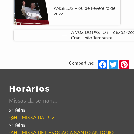
ANGELUS – 06 de Fevereiro de
2022
A VOZ DO PASTOR – 06/02/202
Orani João Tempesta
Facebook
Twitter
Pi
Compartilhe:
Horários
Missas da semana:
2ª feira
19H - MISSA DA LUZ
3ª feira
15H - MISSA DE DEVOÇÃO A SANTO ANTÔNIO