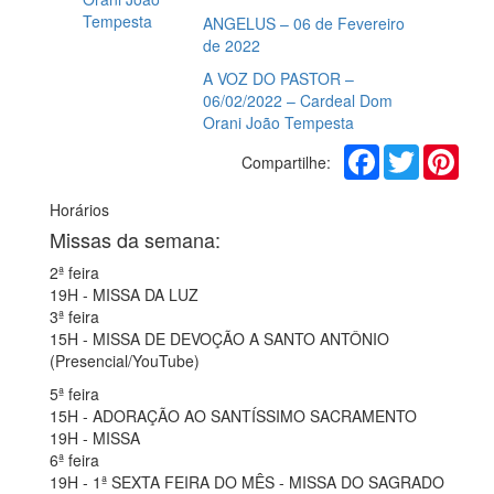
ANGELUS – 06 de Fevereiro
de 2022
A VOZ DO PASTOR –
06/02/2022 – Cardeal Dom
Orani João Tempesta
Facebook
Twitter
Pinte
Compartilhe:
Horários
Missas da semana:
2ª feira
19H - MISSA DA LUZ
3ª feira
15H - MISSA DE DEVOÇÃO A SANTO ANTÔNIO
(Presencial/YouTube)
5ª feira
15H - ADORAÇÃO AO SANTÍSSIMO SACRAMENTO
19H - MISSA
6ª feira
19H - 1ª SEXTA FEIRA DO MÊS - MISSA DO SAGRADO