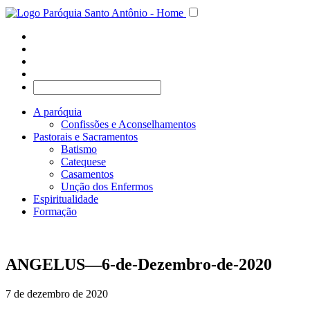
A paróquia
Confissões e Aconselhamentos
Pastorais e Sacramentos
Batismo
Catequese
Casamentos
Unção dos Enfermos
Espiritualidade
Formação
ANGELUS—6-de-Dezembro-de-2020
7 de dezembro de 2020