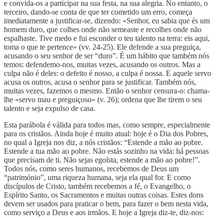
e convida-os a participar na sua festa, na sua alegria. No entanto, o
terceiro, dando-se conta de que ter cometido um erro, começa
imediatamente a justificar-se, dizendo: «Senhor, eu sabia que és um
homem duro, que colhes onde não semeaste e recolhes onde não
espalhaste. Tive medo e fui esconder o teu talento na terra: eis aqui,
toma o que te pertence» (vv. 24-25). Ele defende a sua preguiça,
acusando o seu senhor de ser “duro”. É um hábito que também nós
temos: defendemo-nos, muitas vezes, acusando os outros. Mas a
culpa não é deles: o defeito é nosso, a culpa é nossa. E aquele servo
acusa os outros, acusa o senhor para se justificar. Também nós,
muitas vezes, fazemos o mesmo. Então o senhor censura-o: chama-
lhe «servo mau e preguiçoso» (v. 26); ordena que lhe tirem o seu
talento e seja expulso de casa.
Esta parábola é válida para todos mas, como sempre, especialmente
para os cristãos. Ainda hoje é muito atual: hoje é o Dia dos Pobres,
no qual a Igreja nos diz, a nós cristãos: “Estende a mão ao pobre.
Estende a tua mão ao pobre. Não estás sozinho na vida: há pessoas
que precisam de ti. Não sejas egoísta, estende a mão ao pobre!”.
Todos nós, como seres humanos, recebemos de Deus um
“património”, uma riqueza humana, seja ela qual for. E como
discípulos de Cristo, também recebemos a fé, o Evangelho, o
Espírito Santo, os Sacramentos e muitas outras coisas. Estes dons
devem ser usados para praticar o bem, para fazer o bem nesta vida,
como serviço a Deus e aos irmãos. E hoje a Igreja diz-te, diz-nos: