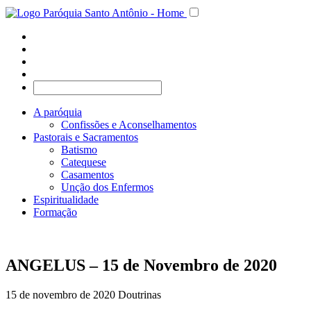
A paróquia
Confissões e Aconselhamentos
Pastorais e Sacramentos
Batismo
Catequese
Casamentos
Unção dos Enfermos
Espiritualidade
Formação
ANGELUS – 15 de Novembro de 2020
15 de novembro de 2020
Doutrinas