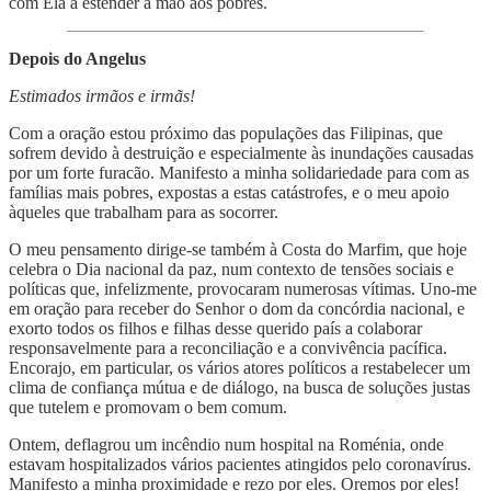
com Ela a estender a mão aos pobres.
Depois do Angelus
Estimados irmãos e irmãs!
Com a oração estou próximo das populações das Filipinas, que
sofrem devido à destruição e especialmente às inundações causadas
por um forte furacão. Manifesto a minha solidariedade para com as
famílias mais pobres, expostas a estas catástrofes, e o meu apoio
àqueles que trabalham para as socorrer.
O meu pensamento dirige-se também à Costa do Marfim, que hoje
celebra o Dia nacional da paz, num contexto de tensões sociais e
políticas que, infelizmente, provocaram numerosas vítimas. Uno-me
em oração para receber do Senhor o dom da concórdia nacional, e
exorto todos os filhos e filhas desse querido país a colaborar
responsavelmente para a reconciliação e a convivência pacífica.
Encorajo, em particular, os vários atores políticos a restabelecer um
clima de confiança mútua e de diálogo, na busca de soluções justas
que tutelem e promovam o bem comum.
Ontem, deflagrou um incêndio num hospital na Roménia, onde
estavam hospitalizados vários pacientes atingidos pelo coronavírus.
Manifesto a minha proximidade e rezo por eles. Oremos por eles!