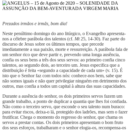
Prezados irmãos e irmãs, bom dia!
Neste penúltimo domingo do ano litúrgico, o Evangelho apresenta-
nos a célebre parábola dos talentos (cf.
Mt
25, 14-30). Faz parte do
discurso de Jesus sobre os últimos tempos, que precede
imediatamente a sua paixão, morte e ressurreição. A parábola fala de
um senhor rico que deve partir e, prevendo uma longa ausência,
confia os seus bens a três dos seus servos: ao primeiro confia cinco
talentos, ao segundo dois, ao terceiro um. Jesus especifica que a
distribuição é feita «segundo a capacidade de cada um» (v. 15). É
isto que o Senhor faz com todos nós: conhece-nos bem, sabe que
não somos iguais e não quer privilegiar ninguém em detrimento dos
outros, mas confia a todos um capital à altura das suas capacidades.
Durante a ausência do senhor, os dois primeiros servos fazem um
grande trabalho, a ponto de duplicar a quantia que lhes foi confiada.
Não como o terceiro servo, que esconde o seu talento num buraco:
para evitar riscos, deixa-o lá, protegido dos ladrões, mas sem o fazer
frutificar. Chega o momento do regresso do senhor, que chama os
servos a prestar contas. Os dois primeiros apresentam o bom fruto
dos seus esforços, trabalharam e o senhor elogia-os, recompensa-os