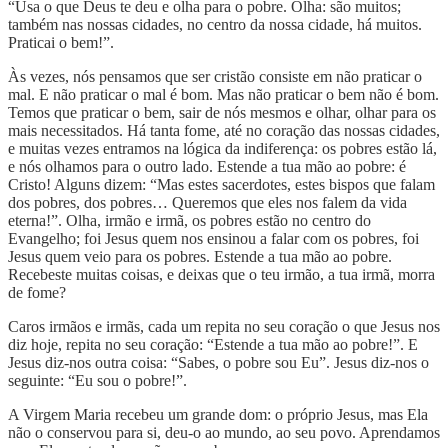
“Usa o que Deus te deu e olha para o pobre. Olha: são muitos;
também nas nossas cidades, no centro da nossa cidade, há muitos.
Praticai o bem!”.
Às vezes, nós pensamos que ser cristão consiste em não praticar o
mal. E não praticar o mal é bom. Mas não praticar o bem não é bom.
Temos que praticar o bem, sair de nós mesmos e olhar, olhar para os
mais necessitados. Há tanta fome, até no coração das nossas cidades,
e muitas vezes entramos na lógica da indiferença: os pobres estão lá,
e nós olhamos para o outro lado. Estende a tua mão ao pobre: é
Cristo! Alguns dizem: “Mas estes sacerdotes, estes bispos que falam
dos pobres, dos pobres… Queremos que eles nos falem da vida
eterna!”. Olha, irmão e irmã, os pobres estão no centro do
Evangelho; foi Jesus quem nos ensinou a falar com os pobres, foi
Jesus quem veio para os pobres. Estende a tua mão ao pobre.
Recebeste muitas coisas, e deixas que o teu irmão, a tua irmã, morra
de fome?
Caros irmãos e irmãs, cada um repita no seu coração o que Jesus nos
diz hoje, repita no seu coração: “Estende a tua mão ao pobre!”. E
Jesus diz-nos outra coisa: “Sabes, o pobre sou Eu”. Jesus diz-nos o
seguinte: “Eu sou o pobre!”.
A Virgem Maria recebeu um grande dom: o próprio Jesus, mas Ela
não o conservou para si, deu-o ao mundo, ao seu povo. Aprendamos