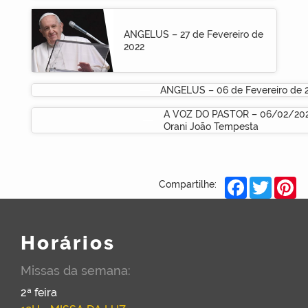
ANGELUS – 27 de Fevereiro de
2022
ANGELUS – 06 de Fevereiro de 
A VOZ DO PASTOR – 06/02/202
Orani João Tempesta
Facebook
Twitter
Pi
Compartilhe:
Horários
Missas da semana:
2ª feira