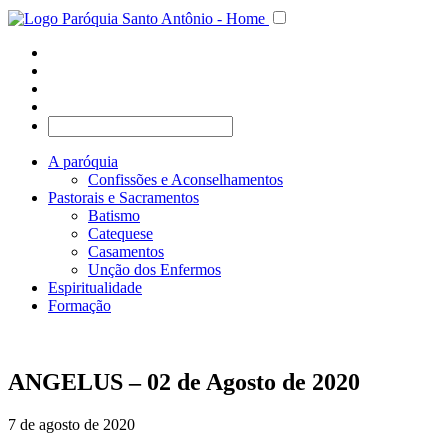
A paróquia
Confissões e Aconselhamentos
Pastorais e Sacramentos
Batismo
Catequese
Casamentos
Unção dos Enfermos
Espiritualidade
Formação
ANGELUS – 02 de Agosto de 2020
7 de agosto de 2020